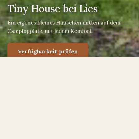
Tiny House bei Lies
Ein eigenes kleines Häuschen mitten auf dem
Campingplatz, mit jedem Komfort.
Verfügbarkeit prüfen
Verfügbarkeit prüfen
Das Tiny House ist ein gemütliches mobiles
Häuschen mitten auf dem Campingplatz, mit
genug Platz für eine Familie: zwei
Erwachsene und zwei Kinder von 4 bis 16
Jahren. Du hast eine eigene Toilette und
Dusche, also ein eigenes Plätzchen ohne