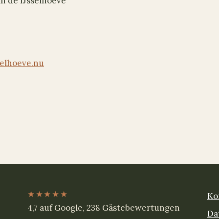
an de IJsselhoeve
selhoeve.nu
★★★★★
Ko
4,7 auf Google, 238 Gästebewertungen
Da