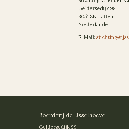
Stichting Vrienden v
Geldersedijk 99
8051 SE Hattem
Niederlande
E-Mail:
stichting@ijs
Boerderij de IJsselhoeve
Geldersedijk 99