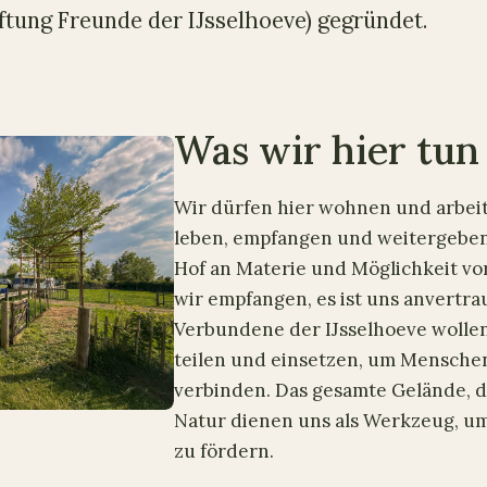
iftung Freunde der IJsselhoeve) gegründet.
Was wir hier tun
Wir dürfen hier wohnen und arbei
leben, empfangen und weitergeben.
Hof an Materie und Möglichkeit vo
wir empfangen, es ist uns anvertra
Verbundene der IJsselhoeve wollen
teilen und einsetzen, um Mensche
verbinden. Das gesamte Gelände, 
Natur dienen uns als Werkzeug, u
zu fördern.