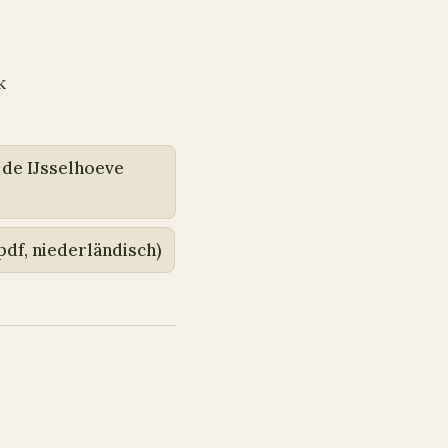
n
k
 de IJsselhoeve
pdf, niederländisch)