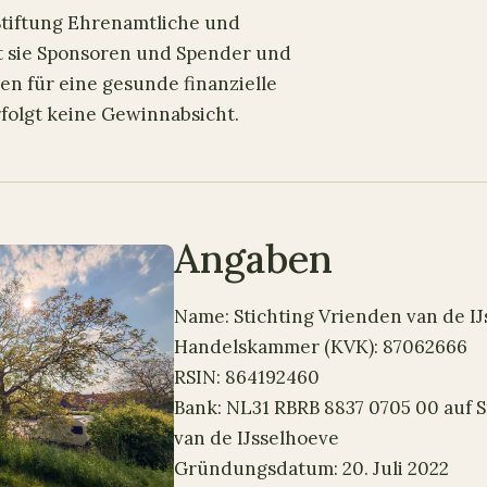
 Stiftung Ehrenamtliche und
bt sie Sponsoren und Spender und
nen für eine gesunde finanzielle
erfolgt keine Gewinnabsicht.
Angaben
Name: Stichting Vrienden van de I
Handelskammer (KVK): 87062666
RSIN: 864192460
Bank: NL31 RBRB 8837 0705 00 auf 
van de IJsselhoeve
Gründungsdatum: 20. Juli 2022